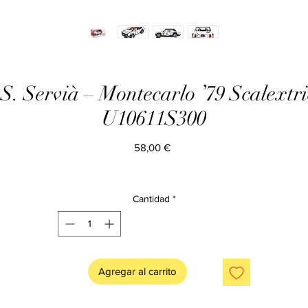
 S. Servià – Montecarlo ’79 Scalex
U10611S300
Precio
58,00 €
Cantidad
*
Agregar al carrito