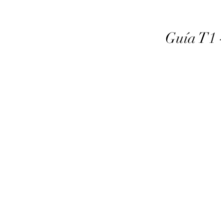
Guía T1 