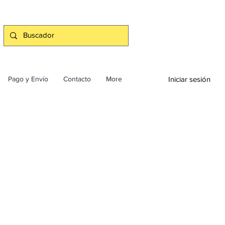
Iniciar sesión
Pago y Envío
Contacto
More