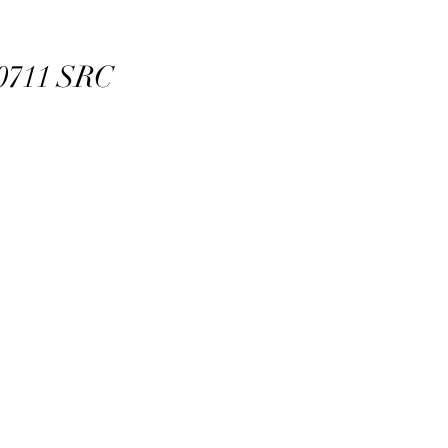
M0711 SRC