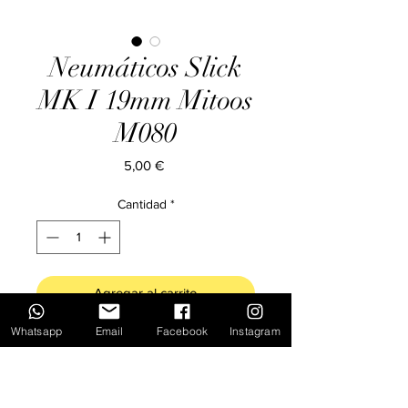
Neumáticos Slick
MK I 19mm Mitoos
M080
Precio
5,00 €
Cantidad
*
Agregar al carrito
Whatsapp
Email
Facebook
Instagram
4 neumáticos lisos Mitoos Slick Mk I.
Diámetro 19mm, Ancho 10mm