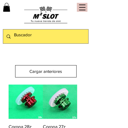
Cargar anteriores
Corona 28z
Corona 27z