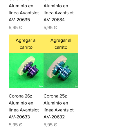
Aluminio en
Aluminio en
línea Avantslot
línea Avantslot
AV-20635
AV-20634
Precio
Precio
5,95 €
5,95 €
Agregar al
Agregar al
carrito
carrito
Corona 26z
Corona 25z
Aluminio en
Aluminio en
línea Avantslot
línea Avantslot
AV-20633
AV-20632
Precio
Precio
5,95 €
5,95 €