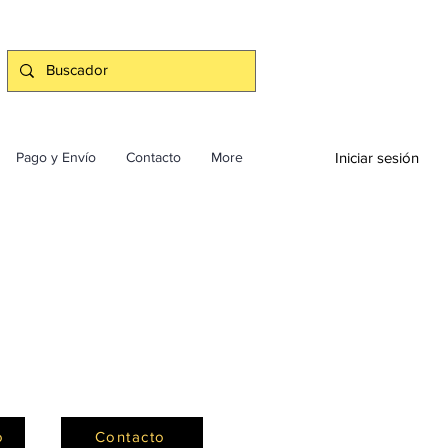
Iniciar sesión
Pago y Envío
Contacto
More
o
Contacto