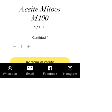
Aceite Mitoos
M100
Precio
5,50 €
Cantidad
*
Agregar al carrito
Whatsapp
Email
Facebook
Instagram
Aceite lubricante Mittos
Inicio
Novedades
Ofertas