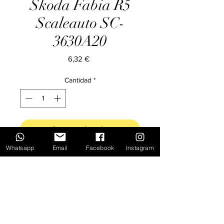
Skoda Fabia R5
Scaleauto SC-
3630A20
Precio
6,32 €
Cantidad
*
Agregar al carrito
Whatsapp
Email
Facebook
Instagram
Inicio
Novedades
Ofertas