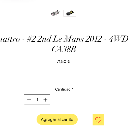
uattro - #2 2nd Le Mans 2012 - 4WD v
CA38B
Precio
71,50 €
Cantidad
*
Agregar al carrito