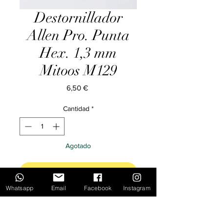
Destornillador
Allen Pro. Punta
Hex. 1,3 mm
Mitoos M129
Precio
6,50 €
Cantidad
*
Agotado
Notificar al estar disponible
Whatsapp
Email
Facebook
Instagram
Destornillador punta hexagonal 1.3
mm