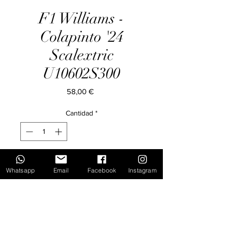
F1 Williams -
Colapinto '24
Scalextric
U10602S300
Precio
58,00 €
Cantidad
*
Agotado
Whatsapp
Email
Facebook
Instagram
Notificar al estar disponible
Inicio