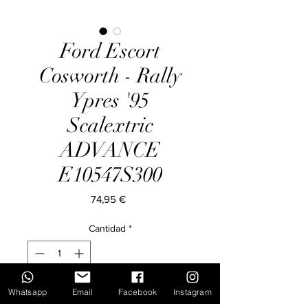
Ford Escort
Cosworth - Rally
Ypres '95
Scalextric
ADVANCE
E10547S300
Precio
74,95 €
Cantidad
*
Whatsapp
Email
Facebook
Instagram
Agregar al carrito