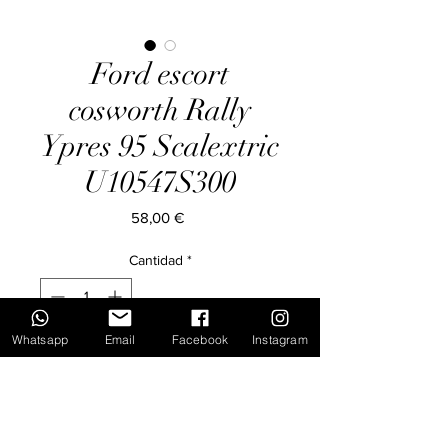
Ford escort
cosworth Rally
Ypres 95 Scalextric
U10547S300
Precio
58,00 €
Cantidad
*
Whatsapp
Email
Facebook
Instagram
Agregar al carrito
Inicio