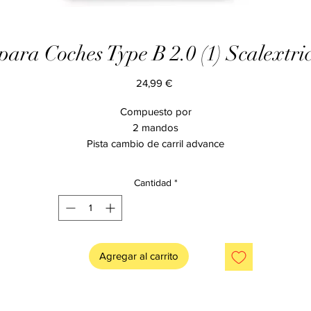
para Coches Type B 2.0 (1) Scalextr
Precio
24,99 €
Compuesto por
2 mandos
Pista cambio de carril advance
2 chips con guías
Cantidad
*
Agregar al carrito