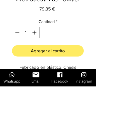
Precio
79,85 €
Cantidad
*
Agregar al carrito
Fabricado en plástico. Chasis
flotante de aluminio anodizado.
Motor en anglewinder, transmisión
Whatsapp
Email
Facebook
Instagram
regulable, mecánica de BRM Model
Cars.
Inicio
Novedades
Ofertas
Pago y Envío
Contacto