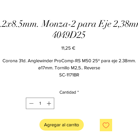
6.2x8.5mm. Monza-2 para Eje 2,38mm
4049D25
Precio
11,25 €
Corona 31d. Anglewinder ProComp-RS M50 25º para eje 2.38mm.
ø17mm. Tornillo M2,5.. Reverse
SC-1171BR
Cantidad
*
Agregar al carrito