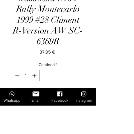
Rally Montecarlo
1999 #28 Climent
R-Version AW SC-
6369R
Precio
87,95 €
Cantidad
*
Agregar al carrito
Whatsapp
Email
Facebook
Instagram
Inicio