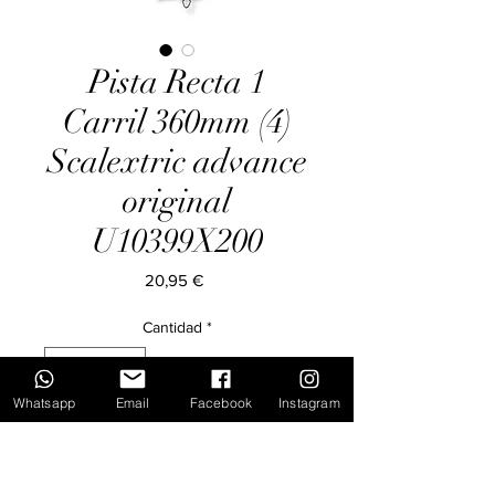
Pista Recta 1
Carril 360mm (4)
Scalextric advance
original
U10399X200
Precio
20,95 €
Cantidad
*
Whatsapp
Email
Facebook
Instagram
Agregar al carrito