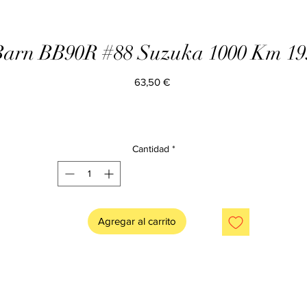
 Barn BB90R #88 Suzuka 1000 Km 19
Precio
63,50 €
Cantidad
*
Agregar al carrito