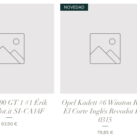
NOVEDAD
90 GT 1 #1 Érik
Opel Kadett #6 Winston R
ista rápida
Vista rápida
ot.it SI-CA14F
El Corte Inglés Revoslot
0315
Precio
63,50 €
Precio
79,85 €