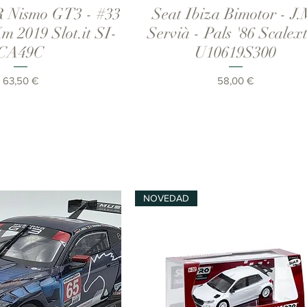
R Nismo GT3 - #33
Seat Ibiza Bimotor - J.
ista rápida
Vista rápida
Km 2019 Slot.it SI-
Servià - Pals '86 Scalext
CA49C
U10619S300
Precio
Precio
63,50 €
58,00 €
NOVEDAD