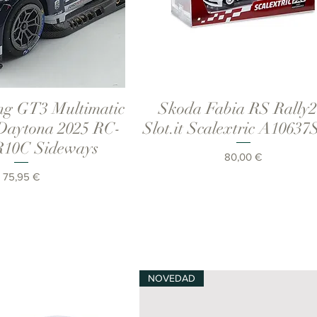
ng GT3 Multimatic
Skoda Fabia RS Rally2
ista rápida
Vista rápida
 Daytona 2025 RC-
Slot.it Scalextric A10637
0C Sideways
Precio
80,00 €
Precio
75,95 €
NOVEDAD