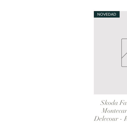
NOVEDAD
Skoda Fab
V
Montecar
Delecour - 