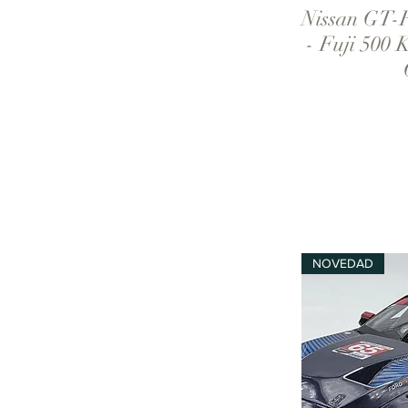
Nissan GT-
V
- Fuji 500 
NOVEDAD