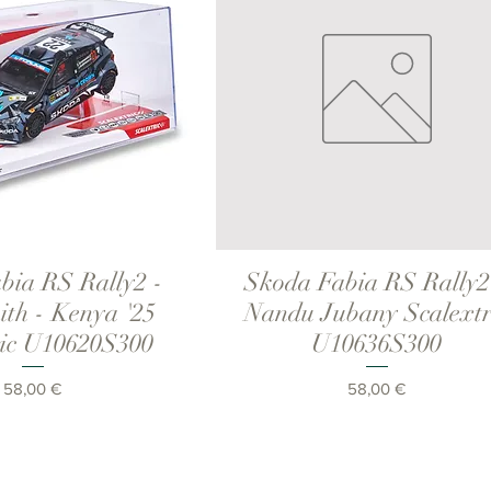
bia RS Rally2 -
Skoda Fabia RS Rally2
ista rápida
Vista rápida
th - Kenya '25
Nandu Jubany Scalextr
ric U10620S300
U10636S300
Precio
Precio
58,00 €
58,00 €