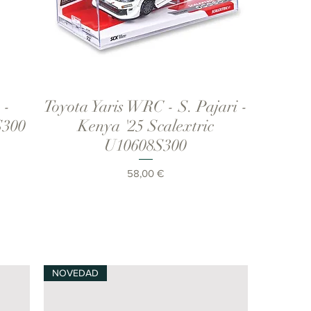
 -
Toyota Yaris WRC - S. Pajari -
Vista rápida
S300
Kenya '25 Scalextric
U10608S300
Precio
58,00 €
NOVEDAD