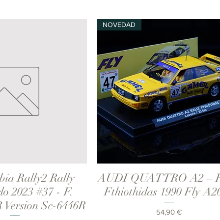
NOVEDAD
ia Rally2 Rally
AUDI QUATTRO A2 – R
ista rápida
Vista rápida
lo 2023 #37 - F.
Fthiothidas 1990 Fly A2
R Version Sc-6446R
Precio
54,90 €