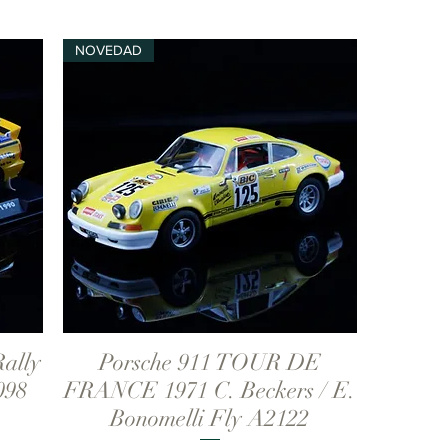
NOVEDAD
ally
Porsche 911 TOUR DE
Vista rápida
098
FRANCE 1971 C. Beckers / E.
Bonomelli Fly A2122