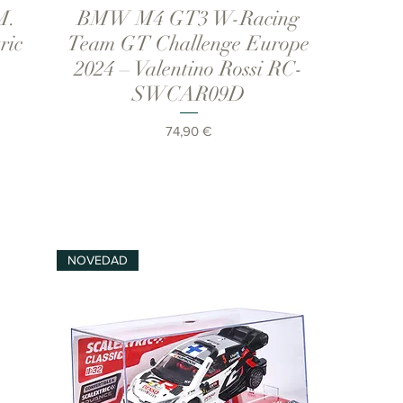
M.
BMW M4 GT3 W-Racing
Vista rápida
ric
Team GT Challenge Europe
2024 – Valentino Rossi RC-
SWCAR09D
Precio
74,90 €
NOVEDAD