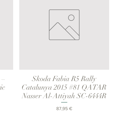
 –
Skoda Fabia R5 Rally
Vista rápida
ic
Catalunya 2015 #81 QATAR
Nasser Al-Attiyah SC-6444R
Precio
87,95 €