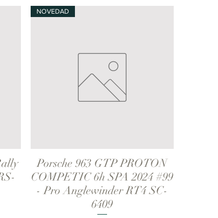
NOVEDAD
ally
Porsche 963 GTP PROTON
Vista rápida
 RS-
COMPETIC 6h SPA 2024 #99
- Pro Anglewinder RT4 SC-
6409