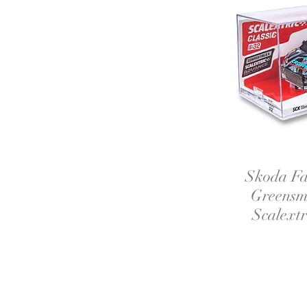
Skoda Fa
V
Greensmi
Scalext