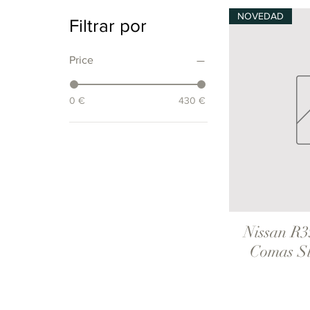
NOVEDAD
Filtrar por
Price
0 €
430 €
Nissan R3
V
Comas Sl