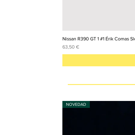
Nissan R390 GT 1 #1 Érik Comas Slo
Precio
63,50 €
NOVEDAD