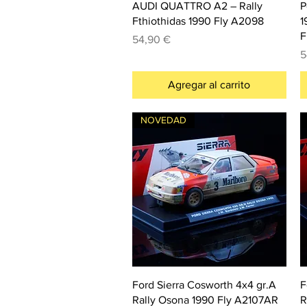
AUDI QUATTRO A2 – Rally
P
Fthiothidas 1990 Fly A2098
1
F
Precio
54,90 €
P
5
Agregar al carrito
NOVEDAD
Ford Sierra Cosworth 4x4 gr.A
F
Rally Osona 1990 Fly A2107AR
R