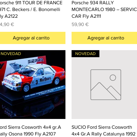
orsche 911 TOUR DE FRANCE
Porsche 934 RALLY
971 C. Beckers / E. Bonomelli
MONTECARLO 1980 – SERVI
ly A2122
CAR Fly A2111
recio
Precio
4,90 €
59,90 €
Agregar al carrito
Agregar al carrito
NOVEDAD
NOVEDAD
ord Sierra Cosworth 4x4 gr.A
SUCIO Ford Sierra Cosworth
ally Osona 1990 Fly A2107
4x4 Gr.A Rally Catalunya 1992